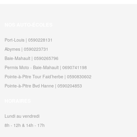
NOS AUTO-ÉCOLES
Port-Louis | 0590228131
Abymes | 0590223731
Baie-Mahault | 0590265796
Permis Moto - Baie-Mahault | 0690741198
Pointe-à-Pitre Tour Faid’herbe | 0590830602
Pointe-à-Pitre Bvd Hanne | 0590204853
HORAIRES
Lundi au vendredi
8h - 12h & 14h - 17h